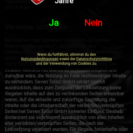
Jahre
Tulpenfeld 4
53113 Bonn
Ja
Nein
Verweise und Links
Bei direkten oder indirekten Verweisen auf fremde
Webseiten ("Hyperlinks"), die außerhalb des
Verantwortungsbereiches von Seven ToGo! GmbH liegen,
Wenn du fortfährst, stimmst du den
würde eine Haftungsverpflichtung ausschließlich in dem
Nutzungsbedingungen
sowie der
Datenschutzrichtlinie
Fall in Kraft treten, in dem Seven ToGo! GmbH von den
und der Verwendung von Cookies zu.
Inhalten Kenntnis hat und es ihr technisch möglich und
zumutbar wäre, die Nutzung im Falle rechtswidriger Inhalte
zu verhindern. Seven ToGo! GmbH erklärt hiermit
ausdrücklich, dass zum Zeitpunkt der Linksetzung keine
illegalen Inhalte auf den zu verlinkenden Seiten erkennbar
waren. Auf die aktuelle und zukünftige Gestaltung, die
Inhalte oder die Urheberschaft der verlinkten/verknüpften
Seiten hat Seven ToGo! GmbH keinerlei Einfluss. Deshalb
distanziert sie sich hiermit ausdrücklich von allen Inhalten
aller verlinkten/verknüpften Seiten, die nach der
Linksetzung verändert wurden. Für illegale, fehlerhafte oder