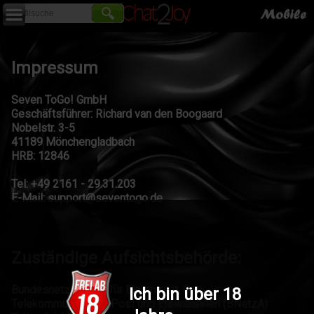
🔍
Impressum
Seven ToGo! GmbH
Geschäftsführer: Richard van den Boogaard
Nobelstr. 3-5
41189 Mönchengladbach
HRB: 12846
Tel: +49 2161 - 29.31.203
E-Mail: support@seventogo.de
Zuständige Aufsichtsbehörde:
Bundesnetzagentur für Elektrizität, Gas,
Ich bin über 18
Telekommunikation, Post und Eisenbahnen (BNetzA)