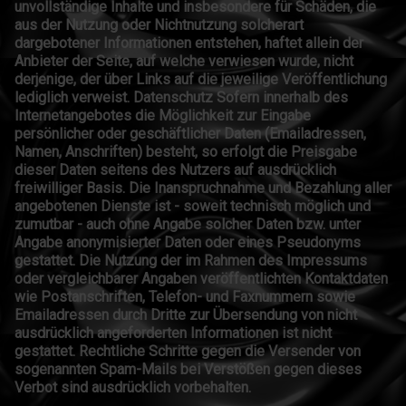
unvollständige Inhalte und insbesondere für Schäden, die
aus der Nutzung oder Nichtnutzung solcherart
dargebotener Informationen entstehen, haftet allein der
Anbieter der Seite, auf welche verwiesen wurde, nicht
derjenige, der über Links auf die jeweilige Veröffentlichung
lediglich verweist. Datenschutz Sofern innerhalb des
Internetangebotes die Möglichkeit zur Eingabe
persönlicher oder geschäftlicher Daten (Emailadressen,
Namen, Anschriften) besteht, so erfolgt die Preisgabe
dieser Daten seitens des Nutzers auf ausdrücklich
freiwilliger Basis. Die Inanspruchnahme und Bezahlung aller
angebotenen Dienste ist - soweit technisch möglich und
zumutbar - auch ohne Angabe solcher Daten bzw. unter
Angabe anonymisierter Daten oder eines Pseudonyms
gestattet. Die Nutzung der im Rahmen des Impressums
oder vergleichbarer Angaben veröffentlichten Kontaktdaten
wie Postanschriften, Telefon- und Faxnummern sowie
Emailadressen durch Dritte zur Übersendung von nicht
ausdrücklich angeforderten Informationen ist nicht
gestattet. Rechtliche Schritte gegen die Versender von
sogenannten Spam-Mails bei Verstößen gegen dieses
Verbot sind ausdrücklich vorbehalten.